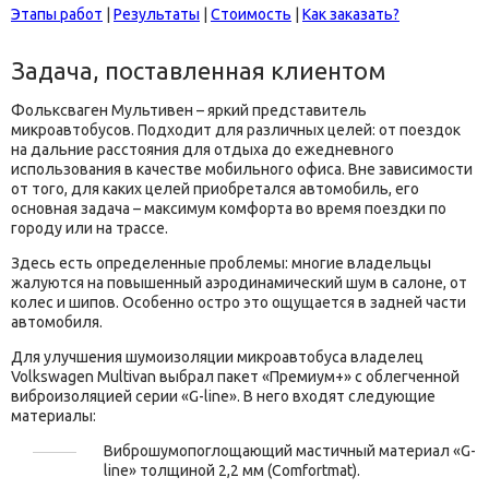
Этапы работ
|
Результаты
|
Стоимость
|
Как заказать?
Задача, поставленная клиентом
Фольксваген Мультивен – яркий представитель
микроавтобусов. Подходит для различных целей: от поездок
на дальние расстояния для отдыха до ежедневного
использования в качестве мобильного офиса. Вне зависимости
от того, для каких целей приобретался автомобиль, его
основная задача – максимум комфорта во время поездки по
городу или на трассе.
Здесь есть определенные проблемы: многие владельцы
жалуются на повышенный аэродинамический шум в салоне, от
колес и шипов. Особенно остро это ощущается в задней части
автомобиля.
Для улучшения шумоизоляции микроавтобуса владелец
Volkswagen Multivan выбрал пакет «Премиум+» с облегченной
виброизоляцией серии «G-line». В него входят следующие
материалы:
Виброшумопоглощающий мастичный материал «G-
line» толщиной 2,2 мм (Comfortmat).