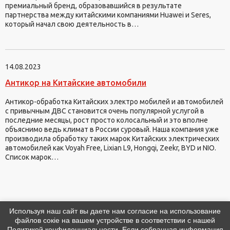
премиальный бренд, образовавшийся в результате
партнерства между китайскими компаниями Huawei и Seres,
который начал свою деятельность в…
14.08.2023
Антикор на Китайские автомобили
Антикор-обработка Китайских электро мобилей и автомобилей
с привычным ДВС становится очень популярной услугой в
последние месяцы, рост просто колосальный и это вполне
объяснимо ведь климат в России суровый. Наша компания уже
производила обработку таких марок Китайских электрических
автомобилей как Voyah Free, Lixian L9, Hongqi, Zeekr, BYD и NIO.
Список марок…
Используя наш сайт вы даете нам согласие на использование
файлов сокіе на вашем устройстве в соответствии с нашей
ООО «РБ Групп Проф»
Политикой конфиденциальности
. Если собранная информация