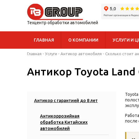
Техцентр обработки автомобилей
ГЛАВНАЯ
О КОМПАНИИ
УСЛУГИ И 
Главная
-
Услуги
-
Антикор автомобиля
-
Сколько стоит а
Антикор Toyota Land 
Toyota
полост
Антикор с гарантией до 8 лет
эксплу
Работа
Антикоррозийная
после 
обработка Китайских
автомобилей