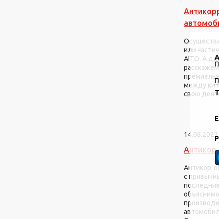
Антикор
автомоб
Осуществл
или части
А
AITO. А дл
П
расскажем
премиальн
П
между кит
Т
свою деят
E
14.08.2023
Р
Антикор 
Антикор-о
с привычн
последние
объяснимо
производи
автомобилей