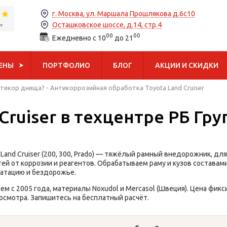
г. Москва, ул. Маршала Прошлякова д.6с10
Осташковское шоссе, д.14, стр.4
00
00
Ежедневно с 10
до 21
ЦЕНЫ
ПОРТФОЛИО
БЛОГ
АКЦИИ И СКИДКИ
нтикор днища?
-
Антикоррозийная обработка Toyota Land Cruiser
Cruiser в техцентре РБ Гру
 Land Cruiser (200, 300, Prado) — тяжёлый рамный внедорожник, д
ей от коррозии и реагентов. Обрабатываем раму и кузов составами
атацию и бездорожье.
ем с 2005 года, материалы Noxudol и Mercasol (Швеция). Цена фик
осмотра. Запишитесь на бесплатный расчёт.