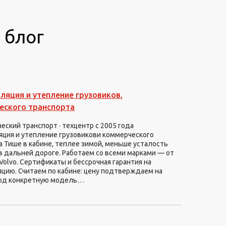
 блог
яция и утепление грузовиков,
еского транспорта
ский транспорт · техцентр с 2005 года
ция и утепление грузовикови коммерческого
а Тише в кабине, теплее зимой, меньше усталость
в дальней дороге. Работаем со всеми марками — от
Volvo. Сертификаты и бессрочная гарантия на
цию. Считаем по кабине: цену подтверждаем на
од конкретную модель…