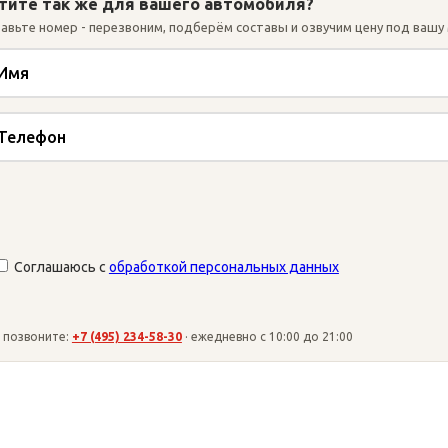
тите так же для вашего автомобиля?
авьте номер - перезвоним, подберём составы и озвучим цену под вашу
Соглашаюсь с
обработкой персональных данных
тавьте
 позвоните:
+7 (495) 234-58-30
· ежедневно с 10:00 до 21:00
о
ле
стым.