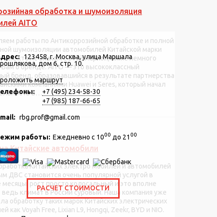
розийная обработка и шумоизоляция
илей AITO
яем работы по Антикоррозийной обработке и полной
чной шумоизоляции автомобилей Китайской марки
дрес:
123458, г. Москва, улица Маршала
я тех, кто не знаком с этой маркой, ниже немного
рошлякова, дом 6, стр. 10.
 Вам о бренде. AITO — это высококлассный
ый бренд, образовавшийся в результате партнерства
роложить маршрут
айскими компаниями Huawei и Seres, который начал
елефоны:
+7 (495) 234-58-30
ельность в…
+7 (985) 187-66-65
mail:
rbg.prof@gmail.com
00
00
ежим работы:
Ежедневно с 10
до 21
на Китайские автомобили
бработка Китайских электро мобилей и автомобилей
ым ДВС становится очень популярной услугой в
 месяцы, рост просто колосальный и это вполне
РАСЧЕТ СТОИМОСТИ
 ведь климат в России суровый. Наша компания уже
ла обработку таких марок Китайских электрических
 как Voyah Free, Lixian L9, Hongqi, Zeekr, BYD и NIO.