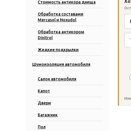
Хо
Стоимость антикора днища
Ост
Обработка составами
Mercasol и Noxudol
Обработка антикором
Dinitrol
Жидкие подкрылки
Шумоизоляция автомобиля
Салон автомобиля
Капот
Ос
Или
эт
Двери
по
пу
Багажник
Пол