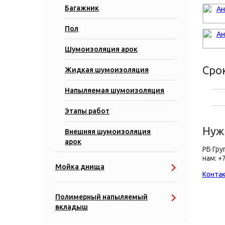
Багажник
Пол
Шумоизоляция арок
Сро
Жидкая шумоизоляция
Напыляемая шумоизоляция
Этапы работ
Нуж
Внешняя шумоизоляция
арок
РБ Гру
нам: +7
Мойка днища
Контак
Полимерный напыляемый
вкладыш