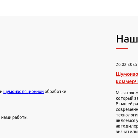
Наш
26.02.2025
Шумоизол
коммерч
 и
шумоизоляционной
обработке
Мы являем
который з
В нашей р
современн
технологии
 нами работы.
являемся 
автодилер
значитель