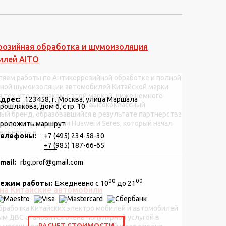
розийная обработка и шумоизоляция
илей AITO
яем работы по Антикоррозийной обработке и полной
чной шумоизоляции автомобилей Китайской марки
я тех, кто не знаком с этой маркой, ниже немного
дрес:
123458, г. Москва, улица Маршала
 Вам о бренде. AITO — это высококлассный
рошлякова, дом 6, стр. 10.
ый бренд, образовавшийся в результате партнерства
айскими компаниями Huawei и Seres, который начал
роложить маршрут
ельность в…
елефоны:
+7 (495) 234-58-30
+7 (985) 187-66-65
mail:
rbg.prof@gmail.com
00
00
ежим работы:
Ежедневно с 10
до 21
на Китайские автомобили
бработка Китайских электро мобилей и автомобилей
ым ДВС становится очень популярной услугой в
РАСЧЕТ СТОИМОСТИ