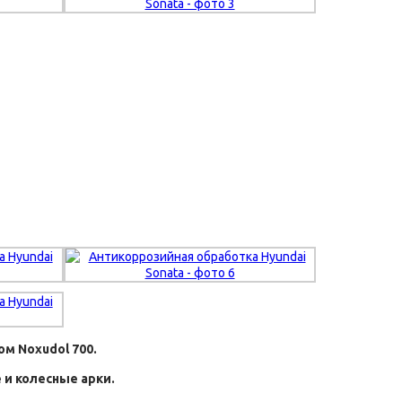
м Noxudol 700.
 и колесные арки.