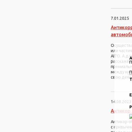
7.01.2025
Антикор
автомоб
Осуществл
или части
AITO. А дл
А
расскажем
П
премиальн
между кит
П
свою деят
Т
E
14.08.2023
Р
Антикор 
Антикор-о
с привычн