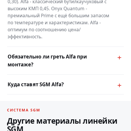
0,30). Alfa - классический бутилкаучуковый с
высоким КМП 0,45. Onyx Quantum -
премиальный Prime с ещё большим запасом
по температуре и характеристикам. Alfa -
оптимум по соотношению цена/
эффективность.
Обязательно ли греть Alfa при
монтаже?
Куда ставят SGM Alfa?
СИСТЕМА SGM
m
Другие материалы линейки
В
и
л
о
н
В
Э
B
a
r
r
i
e
r
L
a
z
u
r
Silshot
e
a
O
n
y
x
Q
u
a
n
t
u
SGM
о
Л