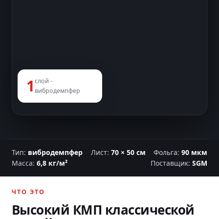
1
слой -
вибродемпфер
Тип:
вибродемпфер
Лист:
70 × 50 см
Фольга:
90 мкм
Масса:
6,8 кг/м²
Поставщик:
SGM
ЧТО ЭТО
Высокий КМП классической