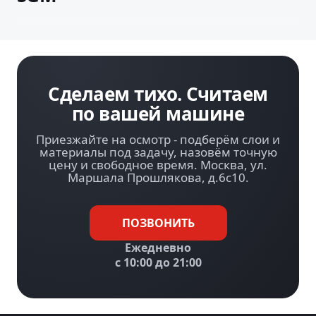
н
A
i
r
U
l
t
i
m
Р
-
Т
о
Сделаем тихо. Считаем
по вашей машине
Приезжайте на осмотр - подберём слои и
материалы под задачу, назовём точную
цену и свободное время. Москва, ул.
Маршала Прошлякова, д.6с10.
ПОЗВОНИТЬ
Ежедневно
с 10:00 до 21:00