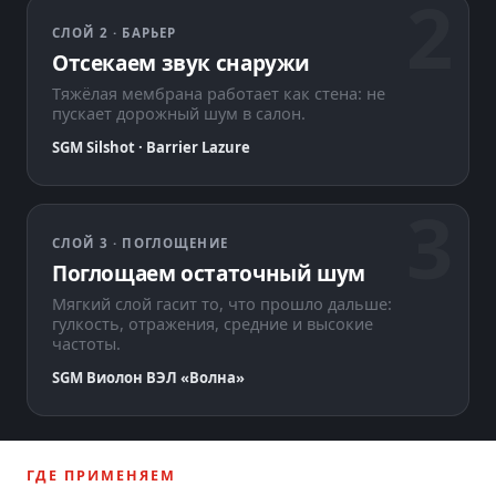
СЛОЙ 2 · БАРЬЕР
Отсекаем звук снаружи
Тяжёлая мембрана работает как стена: не
пускает дорожный шум в салон.
SGM Silshot · Barrier Lazure
СЛОЙ 3 · ПОГЛОЩЕНИЕ
Поглощаем остаточный шум
Мягкий слой гасит то, что прошло дальше:
гулкость, отражения, средние и высокие
частоты.
SGM Виолон ВЭЛ «Волна»
ГДЕ ПРИМЕНЯЕМ