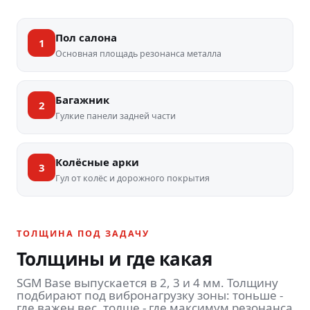
Пол салона
1
Основная площадь резонанса металла
Багажник
2
Гулкие панели задней части
Колёсные арки
3
Гул от колёс и дорожного покрытия
ТОЛЩИНА ПОД ЗАДАЧУ
Толщины и где какая
SGM Base выпускается в 2, 3 и 4 мм. Толщину
подбирают под вибронагрузку зоны: тоньше -
где важен вес, толще - где максимум резонанса