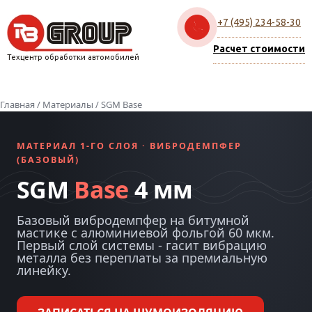
+7 (495) 234-58-30
Расчет стоимости
Техцентр обработки автомобилей
Главная
/
Материалы
/ SGM Base
МАТЕРИАЛ 1-ГО СЛОЯ · ВИБРОДЕМПФЕР
(БАЗОВЫЙ)
SGM
Base
4 мм
Базовый вибродемпфер на битумной
мастике с алюминиевой фольгой 60 мкм.
Первый слой системы - гасит вибрацию
металла без переплаты за премиальную
линейку.