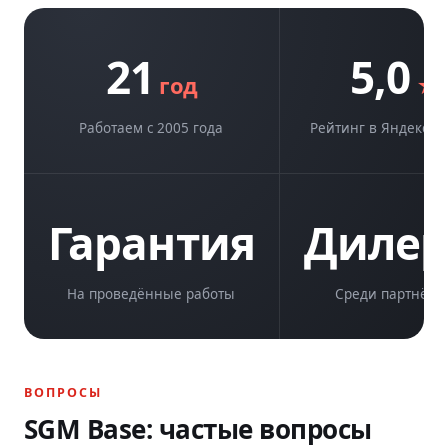
21
5,0
год
★
Работаем с 2005 года
Рейтинг в Яндекс.К
Гарантия
Диле
На проведённые работы
Среди партнёро
ВОПРОСЫ
SGM Base: частые вопросы