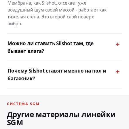
Мембрана, как Silshot, отсекает уже
воздушный шум своей массой - работает как
тяжёлая стена. Это второй слой поверх
вибро.
Можно ли ставить Silshot там, где
бывает влага?
Почему Silshot ставят именно на пол и
багажник?
СИСТЕМА SGM
m
Другие материалы линейки
В
и
л
о
н
В
Э
B
a
r
r
i
e
r
L
a
z
u
r
e
a
O
n
y
x
Q
u
a
n
t
u
SGM
о
Л
e
S
G
M
B
a
s
н
A
i
r
U
l
t
i
m
Р
-
Т
о