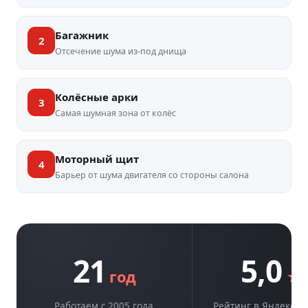
Багажник
2
Отсечение шума из-под днища
Колёсные арки
3
Самая шумная зона от колёс
Моторный щит
4
Барьер от шума двигателя со стороны салона
21
5,0
год
★
Работаем с 2005 года
Рейтинг в Яндекс.К