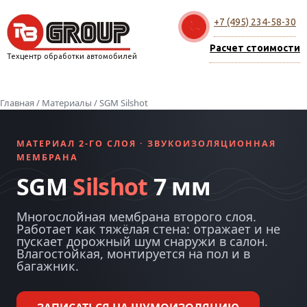
+7 (495) 234-58-30
Расчет стоимости
Техцентр обработки автомобилей
Главная
/
Материалы
/ SGM Silshot
МАТЕРИАЛ 2-ГО СЛОЯ · ЗВУКОИЗОЛЯЦИОННАЯ
МЕМБРАНА
SGM
Silshot
7 мм
Многослойная мембрана второго слоя.
Работает как тяжёлая стена: отражает и не
пускает дорожный шум снаружи в салон.
Влагостойкая, монтируется на пол и в
багажник.