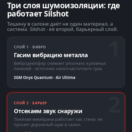
Три слоя шумоизоляции: где
работает Silshot
Тишину в салоне даёт не один материал, а
система. Silshot - её второй, барьерный слой.
СЛОЙ 1 · ВИБРО
Гасим вибрацию металла
Вибродемпфер снимает резонанс кузовных
панелей - источник низкочастотного гула.
SGM Onyx Quantum · Air Ultima
СЛОЙ 2 · БАРЬЕР
Отсекаем звук снаружи
Тяжёлая мембрана работает как стена: не
пускает дорожный шум в салон.