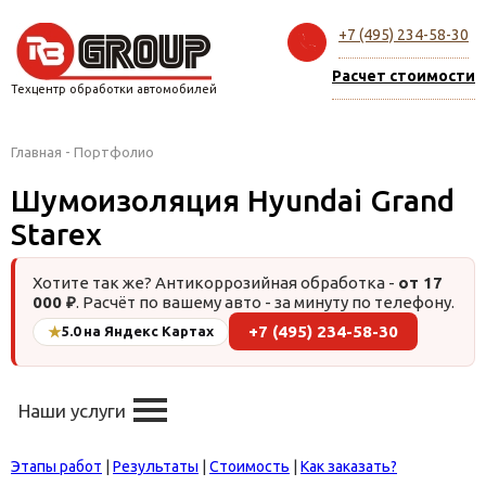
+7 (495) 234-58-30
Расчет стоимости
Техцентр обработки автомобилей
Главная
-
Портфолио
Шумоизоляция Hyundai Grand
Starex
Хотите так же? Антикоррозийная обработка -
от 17
000 ₽
. Расчёт по вашему авто - за минуту по телефону.
+7 (495) 234-58-30
★
5.0 на Яндекс Картах
Наши услуги
Этапы работ
|
Результаты
|
Стоимость
|
Как заказать?